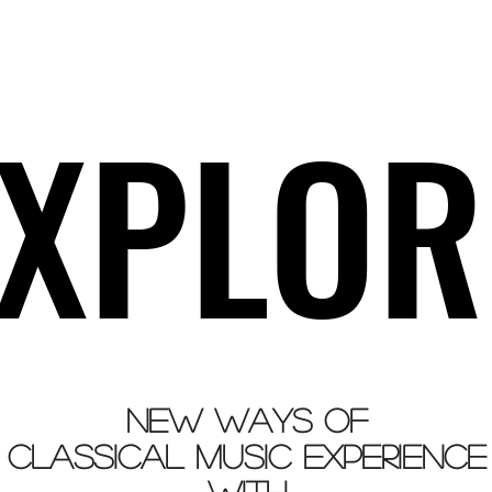
EXPLOR
EXPLOR
new ways of
classical music experience
with