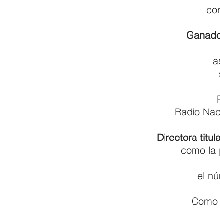
con
Ganador
a
Radio Nac
Directora titula
como la 
el nú
Com