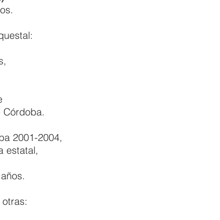
os.
questal:
s,
,
e
e Córdoba.
oba 2001-2004,
 estatal,
 años.
 otras: