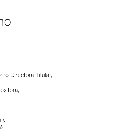
no
mo Directora Titular,
ositora,
n
y
)