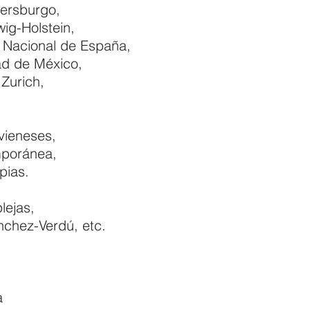
tersburgo,
ig-Holstein,
 Nacional de España,
ad de México,
Zurich,
vieneses,
mporánea,
pias.
lejas,
chez-Verdú, etc.
ca