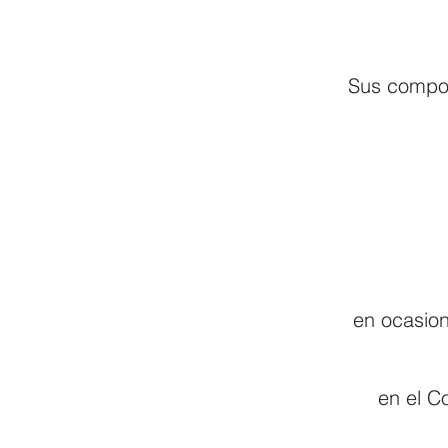
Sus compos
en ocasion
en el C