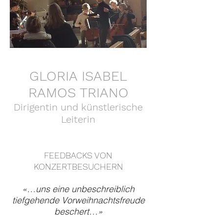
GLORIA ISABEL
RAMOS TRIANO
Dirigentin und künstlerische
Leiterin
FEEDBACKS VON
KONZERTBESUCHERN
«…uns eine unbeschreiblich
tiefgehende Vorweihnachtsfreude
beschert…»