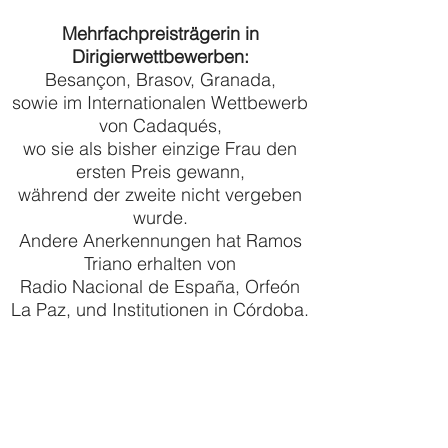
Mehrfachpreisträgerin in
Dirigierwettbewerben:
Besançon, Brasov, Granada,
sowie im Internationalen Wettbewerb
von Cadaqués,
wo sie als bisher einzige Frau den
ersten Preis gewann,
während der zweite nicht vergeben
wurde.
Andere Anerkennungen hat Ramos
Triano erhalten von
Radio Nacional de España, Orfeón
La Paz, und Institutionen in Córdoba.
Chefdirigentin und künstlerische
Leiterin,
u. a., von Orquesta de Córdoba
2001-2004
, im
Gran Teatro de
Córdoba
,